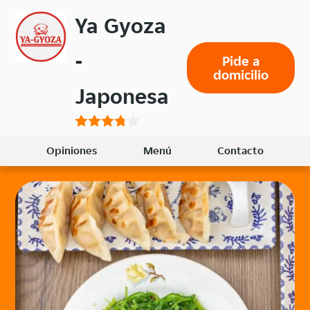
Volver
Ya Gyoza
al
menú
-
Pide a
principal
domicilio
Japonesa
Opiniones
Menú
Contacto